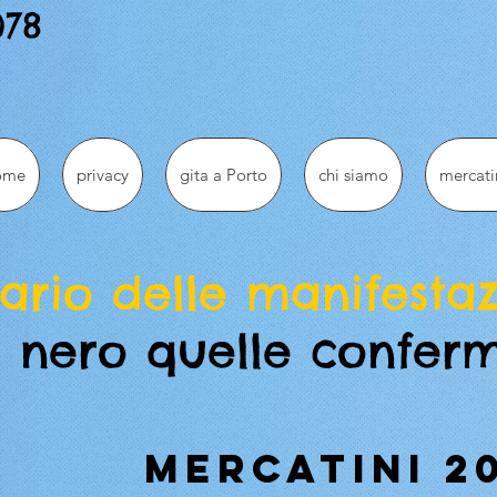
078
ome
privacy
gita a Porto
chi siamo
mercati
ario delle manifestaz
n nero quelle confer
mercatini 2