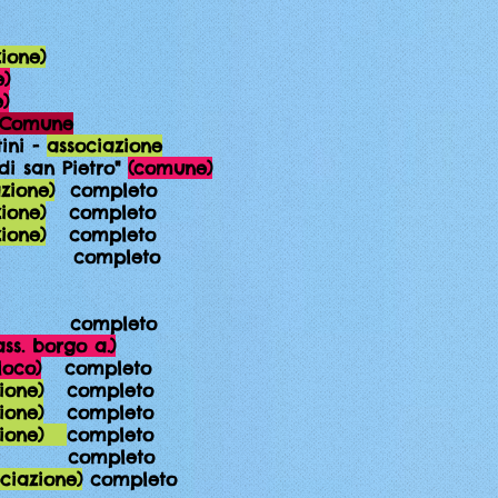
zione)
)
)
Comune
tini -
associazione
di san Pietro"
(comune)
zione)
completo
zione)
completo
zione)
completo
ompleto
ompleto
ass. borgo a.)
loco)
completo
ione)
completo
ione)
completo
azione)
completo
ompleto
ciazione)
completo