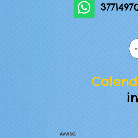
3771497
h
Calend
i
AVVISO.