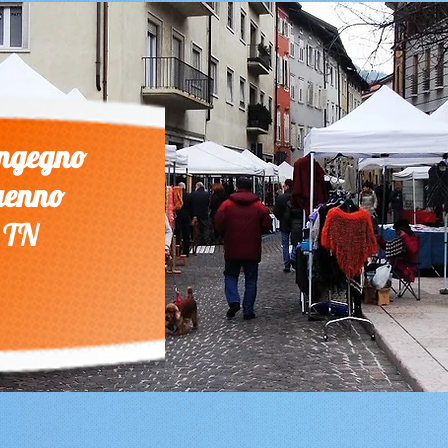
 Ingegno
Tuenno
nia TN