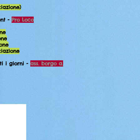
ciazione)
nt -
Pro Loco
one
one
ione
ciazione
 i giorni -
ass. borgo a.