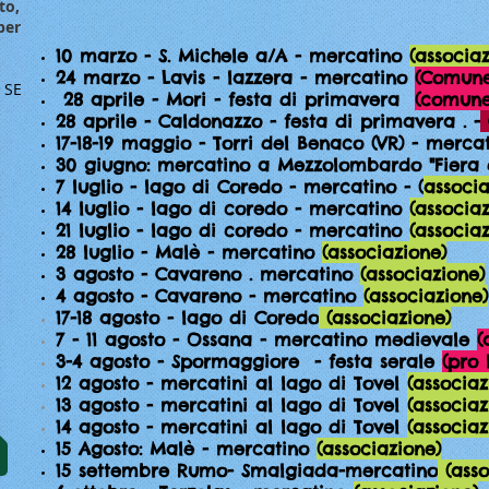
to,
per
10 marzo - S. Michele a/A - mercatino
(associa
24 marzo - Lavis - lazzera - mercatino
(Comune
 SE
28 aprile - Mori - festa di primavera
(comune
28 aprile - Caldonazzo - festa di primavera . -
17-18-19 maggio - Torri del Benaco (VR) - merca
30 giugno: mercatino a Mezzolombardo "Fiera 
7 luglio - lago di Coredo - mercatino - (
associa
14 luglio - lago di coredo - mercatino
(associa
21 luglio - lago di coredo - mercatino
(associa
28 luglio - Malè - mercatino
(associazione)
c
3 agosto - Cavareno . mercatino
(associazione)
4 agosto - Cavareno - mercatino
(associazione)
17-18 agosto - lago di Coredo
(associazione)
c
7 - 11 agosto - Ossana - mercatino medievale
(
3-4 agosto - Spormaggiore - festa serale
(pro 
12 agosto - mercatini al lago di Tovel
(associaz
13 agosto - mercatini al lago di Tovel
(associaz
14 agosto - mercatini al lago di Tovel
(associ
15 Agosto: Malè - mercatino
(associazione)
c
15 settembre Rumo- Smalgiada-mercatino
(asso