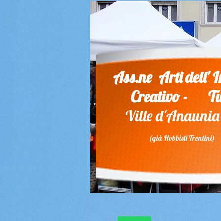
Ass.ne Arti dell'
Creativo - 
Ville d'Anau
(già Hobbisti Trentini)