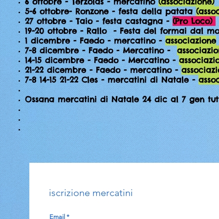
6 ottobre - Terzolas - mercatino
(associazione)
5-6 ottobre- Ronzone - festa della patata
(asso
27 ottobre - Taio - festa castagna -
(Pro Loco)
19-20 ottobre - Rallo - Festa del formai dal mo
1 dicembre - Faedo - mercatino -
associazione
7-8 dicembre - Faedo - Mercatino -
associazi
14-15 dicembre - Faedo - Mercatino -
associazi
21-22 dicembre - Faedo - mercatino -
associaz
7-8 14-15 21-22 Cles - mercatini di Natale -
asso
Ossana mercatini di Natale 24 dic al 7 gen tutti
iscrizione mercatini
Email