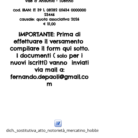
Ville d' Anaunia - Tuenno
cod. IBAN: IT 39 L
08282 05634 0000000
23446
causale: quota associativa 2026
€ 15,00
IMPORTANTE: Prima di
effettuare il versamento
compilare il form qui sotto.
I documenti (
per i
solo
nuovi iscritti) vanno inviati
via mail a:
fernando.depaoli@gmail.co
m
dich._sostitutiva_atto_notorietà_mercatino_hobbisti.doc