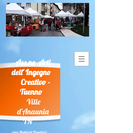
Ass.ne Arti
dell' Ingegno
Creativo -
Tuenno
Ville
d'Anaunia
TN
(già Hobbisti Trentini)