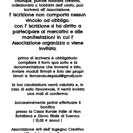
chiunque, purché hobbista creativo,
collezionista o hobbista dell' usato, può
iscriversi all' Associazione.
l' iscrizione non comporta nessun
vincolo od obbligo.
con l' iscrizione si ha diritto a
partecipare ai mercatini e alle
manifestazioni in cui l'
Associazione
organizza o
viene
invitata.
prima di iscriversi è obbligatorio
compilare il form qua sotto e la
documentazione che troverai a lato,
inviare moduli firmati e foto dei propri
lavori a:
fernando.depaoli@gmail.com
la tua candidatura verrà valutata e, in
caso di esito favorevole, ti verrà inviata
una mail di conferma.
Successivamente potrai effettuare il
bonifico
presso la Cassa Rurale Valle di Non
Rotaliana e Giovo filiale di Tuenno.
( 15,00 € annui )
Associazione Arti dell' Ingegno Creativo